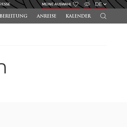
ZUGANG FÜR SEHBEHINDERT
DE
RESSE
MEINE AUSWAHL
SUCHEN
RBEREITUNG
ANREISE
KALENDER
n