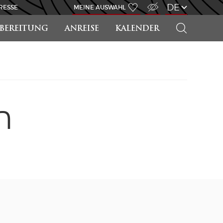
ZUGANG FÜR SEHBEHINDERT
DE
RESSE
MEINE AUSWAHL
SUCHEN
RBEREITUNG
ANREISE
KALENDER
n