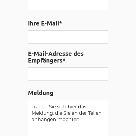
ZUGANG FÜR SEHBEHINDERT
DE
Ihre E-Mail*
AVEYRON VIVRE VRAI
E-Mail-Adresse des
Empfängers*
Meldung