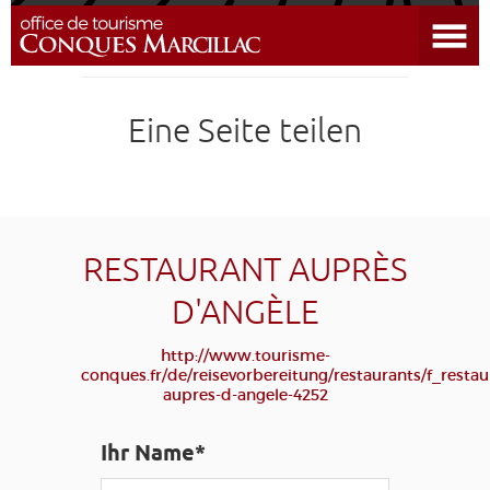
Menü öffnen
CONQUES
Eine Seite teilen
DIE UMGEBUNG BESICHTIGUNGEN
REISEVORBEREITUNG
ANREISE
RESTAURANT AUPRÈS
D'ANGÈLE
KALENDER
http://www.tourisme-
conques.fr/de/reisevorbereitung/restaurants/f_restau
BILDUNGSREISEN
DER JAKOBSWEG
GRUPPEN
PRESSE
aupres-d-angele-4252
GRANDS SITES OCCITANIE
Ihr Name*
MEINE
AUSWAHL