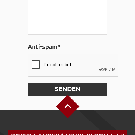
Anti-spam*
Oben auf der Seite