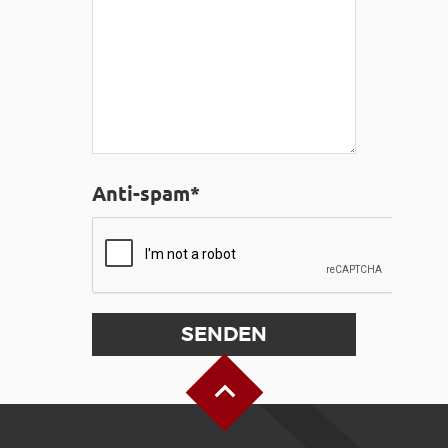
Anti-spam*
Oben auf der Seite