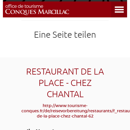
Menü öffnen
CONQUES
Eine Seite teilen
DIE UMGEBUNG BESICHTIGUNGEN
REISEVORBEREITUNG
ANREISE
RESTAURANT DE LA
PLACE - CHEZ
KALENDER
CHANTAL
BILDUNGSREISEN
DER JAKOBSWEG
GRUPPEN
PRESSE
http://www.tourisme-
conques.fr/de/reisevorbereitung/restaurants/f_restau
GRANDS SITES OCCITANIE
de-la-place-chez-chantal-62
MEINE
AUSWAHL