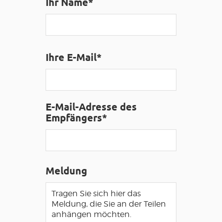
Ihr Name*
ZUGANG FÜR SEHBEHINDERT
DE
AVEYRON VIVRE VRAI
Ihre E-Mail*
E-Mail-Adresse des
Empfängers*
Meldung