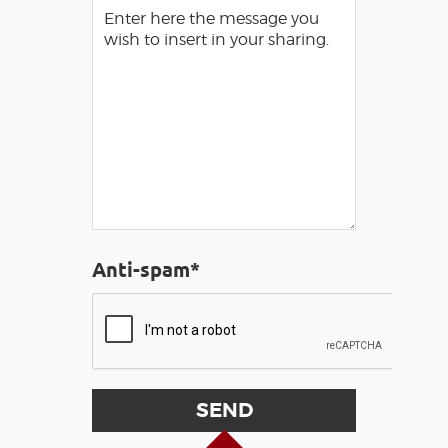
Anti-spam*
Back to Top