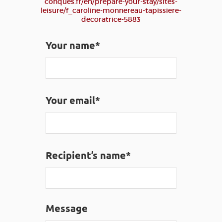
conques.fr/en/prepare-your-stay/sites-
leisure/f_caroline-monnereau-tapissiere-
decoratrice-5883
VISUALLY IMPAIRED ACCESS
EN
Your name*
AVEYRON VIVRE VRAI
Your email*
Recipient’s name*
Message