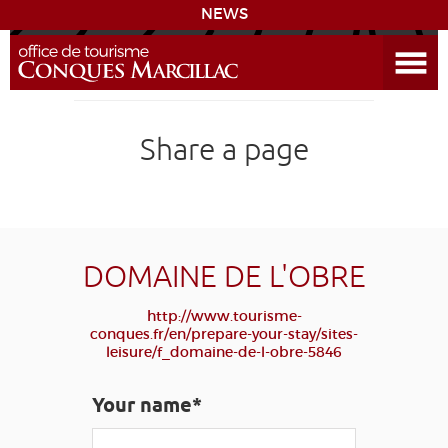
NEWS
Open the Menu
CONQUES
Share a page
DISCOVER THE DESTINATION
PREPARE YOUR STAY
COMING
DOMAINE DE L'OBRE
http://www.tourisme-
DIARY
conques.fr/en/prepare-your-stay/sites-
leisure/f_domaine-de-l-obre-5846
LEARNING
GR 65
GROUPS
PRESS
Your name*
GRANDS SITES OCCITANIE
MY SELECTION