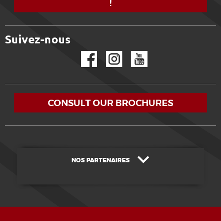
!
Suivez-nous
Facebook
Instagram
YouTube
CONSULT OUR BROCHURES
NOS PARTENAIRES