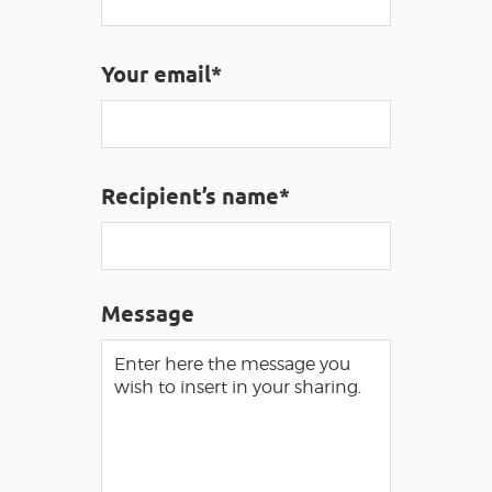
Your email*
VISUALLY IMPAIRED ACCESS
EN
AVEYRON VIVRE VRAI
Recipient’s name*
Message