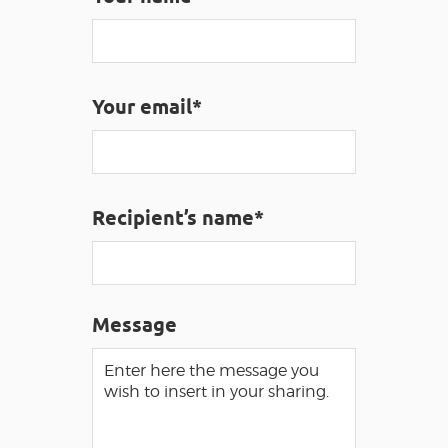
VISUALLY IMPAIRED ACCESS
EN
Your email*
AVEYRON VIVRE VRAI
Recipient’s name*
Message