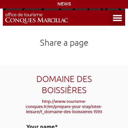
NEWS
Open the Menu
CONQUES
Share a page
DISCOVER THE DESTINATION
PREPARE YOUR STAY
COMING
DOMAINE DES
BOISSIÈRES
DIARY
http://www.tourisme-
conques.fr/en/prepare-your-stay/sites-
LEARNING
GR 65
GROUPS
PRESS
leisure/f_domaine-des-boissieres-1593
GRANDS SITES OCCITANIE
Your name*
MY SELECTION