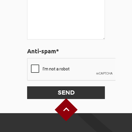
Anti-spam*
Back to Top