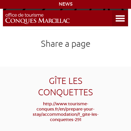
NEWS
Open the Menu
CONQUES
Share a page
DISCOVER THE DESTINATION
PREPARE YOUR STAY
COMING
GÎTE LES
CONQUETTES
DIARY
http://www.tourisme-
conques.fr/en/prepare-your-
LEARNING
GR 65
GROUPS
PRESS
stay/accommodation/f_gite-les-
conquettes-291
GRANDS SITES OCCITANIE
MY SELECTION