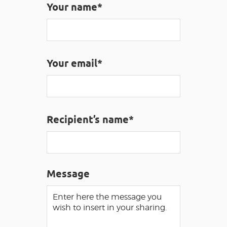
Your name*
VISUALLY IMPAIRED ACCESS
EN
Your email*
AVEYRON VIVRE VRAI
Recipient’s name*
Message