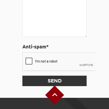
Anti-spam*
Back to Top