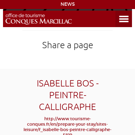
NEWS
Open the Menu
CONQUES
Share a page
DISCOVER THE DESTINATION
PREPARE YOUR STAY
COMING
ISABELLE BOS -
PEINTRE-
DIARY
CALLIGRAPHE
LEARNING
GR 65
GROUPS
PRESS
http://www.tourisme-
conques.fr/en/prepare-your-stay/sites-
GRANDS SITES OCCITANIE
leisure/f_isabelle-bos-peintre-calligraphe-
MY SELECTION