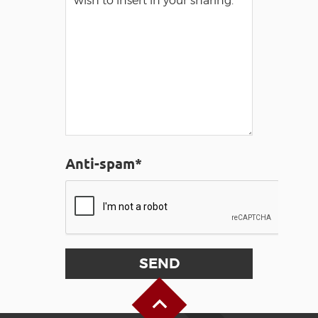
Anti-spam*
Back to Top