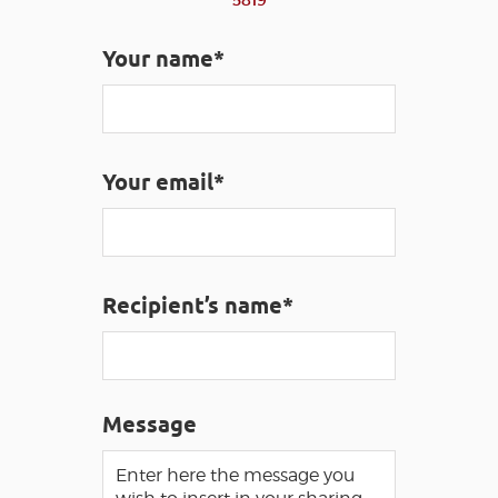
5819
Your name*
VISUALLY IMPAIRED ACCESS
EN
AVEYRON VIVRE VRAI
Your email*
Recipient’s name*
Message