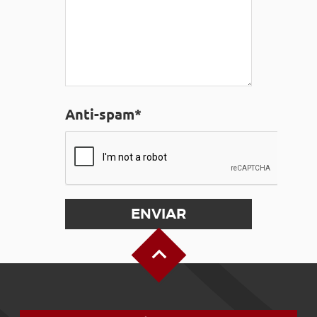
Anti-spam*
Alto de la página