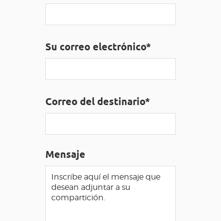
ACCESO PARA DISCAPACITADOS
ES
Su correo electrónico*
AVEYRON VIVRE VRAI
Correo del destinario*
Mensaje