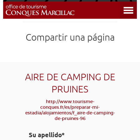
Abrir el menú
DESCUBRIR EL DESTINO
Compartir una página
CONQUES
PREPARAR MI ESTADÍA
LLEGAR
AIRE DE CAMPING DE
PRUINES
AGENDA
http://www.tourisme-
conques.fr/es/preparar-mi-
EDUCATIVO
COMPOSTELA
GRUPO
PRENSA
estadia/alojamientos/f_aire-de-camping-
de-pruines-96
GRANDS SITES OCCITANIE
MI SELECCIÓN
Su apellido*