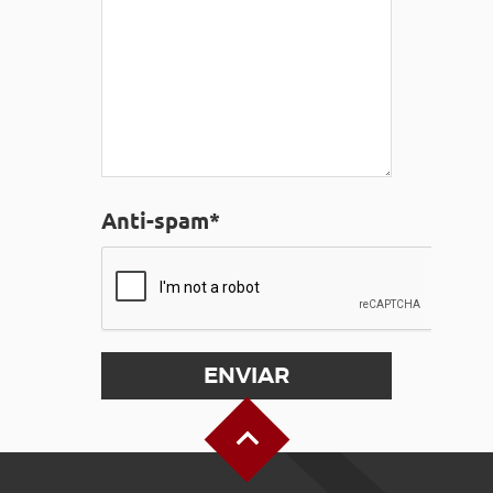
Anti-spam*
Alto de la página