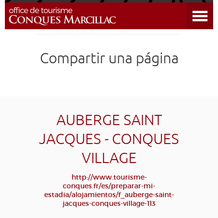
Abrir el menú
DESCUBRIR EL DESTINO
Compartir una página
CONQUES
PREPARAR MI ESTADÍA
LLEGAR
AUBERGE SAINT
JACQUES - CONQUES
AGENDA
VILLAGE
EDUCATIVO
COMPOSTELA
GRUPO
PRENSA
http://www.tourisme-
conques.fr/es/preparar-mi-
GRANDS SITES OCCITANIE
estadia/alojamientos/f_auberge-saint-
MI SELECCIÓN
jacques-conques-village-113