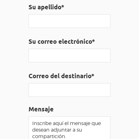
Su apellido*
ACCESO PARA DISCAPACITADOS
ES
AVEYRON VIVRE VRAI
Su correo electrónico*
Correo del destinario*
Mensaje