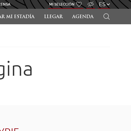
ACCESO PARA DISCAPACITADOS
ES
RENSA
MI SELECCIÓN
BUSCAR
AR MI ESTADÍA
LLEGAR
AGENDA
gina