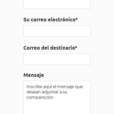
ACCESO PARA DISCAPACITADOS
ES
Su correo electrónico*
AVEYRON VIVRE VRAI
Correo del destinario*
Mensaje