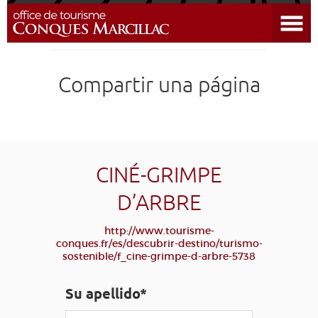
Abrir el menú
DESCUBRIR EL DESTINO
Compartir una página
CONQUES
PREPARAR MI ESTADÍA
LLEGAR
CINÉ-GRIMPE
D’ARBRE
AGENDA
http://www.tourisme-
conques.fr/es/descubrir-destino/turismo-
EDUCATIVO
COMPOSTELA
GRUPO
PRENSA
sostenible/f_cine-grimpe-d-arbre-5738
GRANDS SITES OCCITANIE
Su apellido*
MI SELECCIÓN