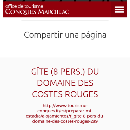
Abrir el menú
DESCUBRIR EL DESTINO
Compartir una página
CONQUES
PREPARAR MI ESTADÍA
LLEGAR
GÎTE (8 PERS.) DU
DOMAINE DES
AGENDA
COSTES ROUGES
EDUCATIVO
COMPOSTELA
GRUPO
PRENSA
http://www.tourisme-
conques.fr/es/preparar-mi-
GRANDS SITES OCCITANIE
estadia/alojamientos/f_gite-8-pers-du-
MI SELECCIÓN
domaine-des-costes-rouges-239