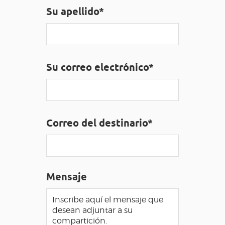
Su apellido*
ACCESO PARA DISCAPACITADOS
ES
AVEYRON VIVRE VRAI
Su correo electrónico*
Correo del destinario*
Mensaje