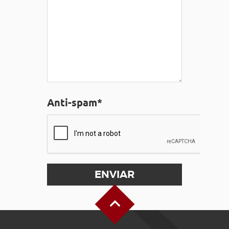
Anti-spam*
Alto de la página