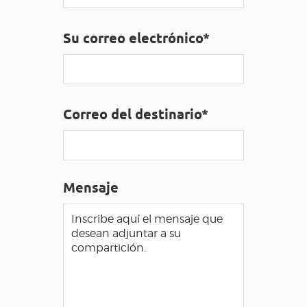
ACCESO PARA DISCAPACITADOS
ES
Su correo electrónico*
AVEYRON VIVRE VRAI
Correo del destinario*
Mensaje