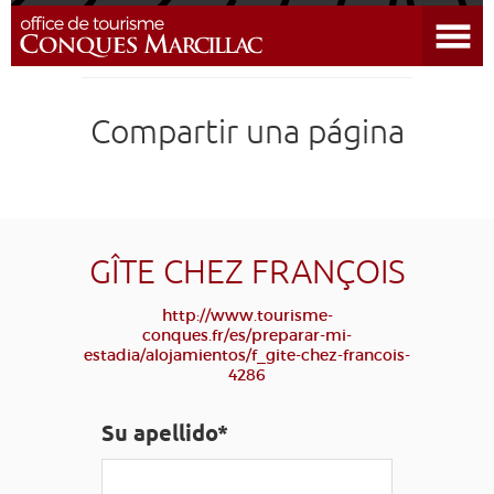
Abrir el menú
DESCUBRIR EL DESTINO
Compartir una página
CONQUES
PREPARAR MI ESTADÍA
LLEGAR
GÎTE CHEZ FRANÇOIS
http://www.tourisme-
AGENDA
conques.fr/es/preparar-mi-
estadia/alojamientos/f_gite-chez-francois-
4286
EDUCATIVO
COMPOSTELA
GRUPO
PRENSA
GRANDS SITES OCCITANIE
Su apellido*
MI SELECCIÓN