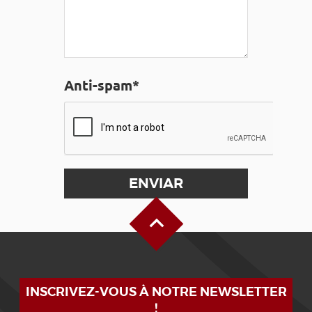
Anti-spam*
Alto de la página
INSCRIVEZ-VOUS À NOTRE NEWSLETTER
!