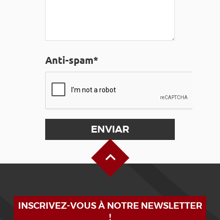
Anti-spam*
Alto de la página
INSCRIVEZ-VOUS À NOTRE NEWSLETTER
!