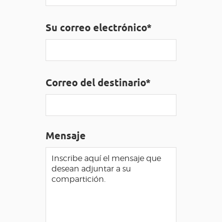
ACCESO PARA DISCAPACITADOS
ES
Su correo electrónico*
AVEYRON VIVRE VRAI
Correo del destinario*
Mensaje