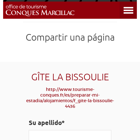
Abrir el menú
DESCUBRIR EL DESTINO
Compartir una página
CONQUES
PREPARAR MI ESTADÍA
LLEGAR
GÎTE LA BISSOULIE
http://www.tourisme-
AGENDA
conques.fr/es/preparar-mi-
estadia/alojamientos/f_gite-la-bissoulie-
4436
EDUCATIVO
COMPOSTELA
GRUPO
PRENSA
GRANDS SITES OCCITANIE
Su apellido*
MI SELECCIÓN