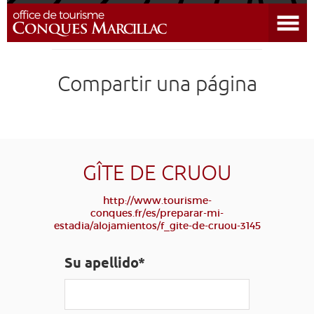
Abrir el menú
DESCUBRIR EL DESTINO
Compartir una página
CONQUES
PREPARAR MI ESTADÍA
LLEGAR
GÎTE DE CRUOU
http://www.tourisme-
AGENDA
conques.fr/es/preparar-mi-
estadia/alojamientos/f_gite-de-cruou-3145
EDUCATIVO
COMPOSTELA
GRUPO
PRENSA
Su apellido*
GRANDS SITES OCCITANIE
MI SELECCIÓN