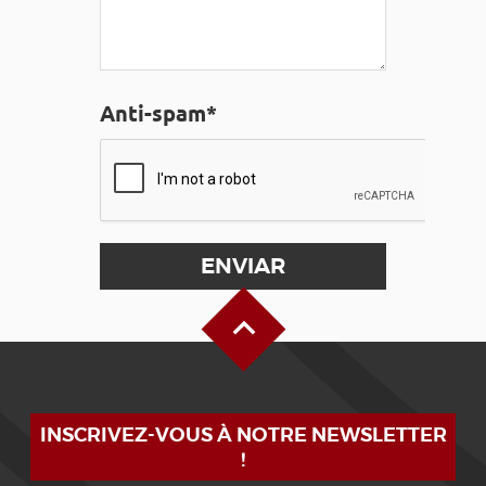
Anti-spam*
Alto de la página
INSCRIVEZ-VOUS À NOTRE NEWSLETTER
!