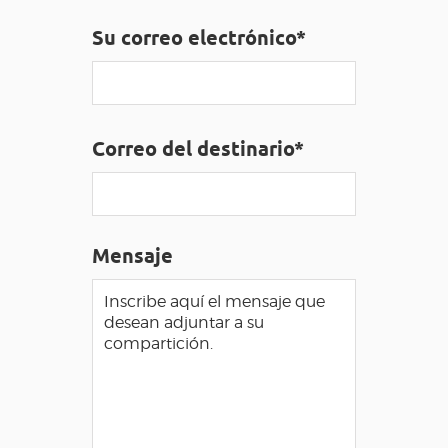
Su correo electrónico*
ACCESO PARA DISCAPACITADOS
ES
AVEYRON VIVRE VRAI
Correo del destinario*
Mensaje