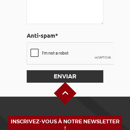
Anti-spam*
Alto de la página
INSCRIVEZ-VOUS À NOTRE NEWSLETTER
!