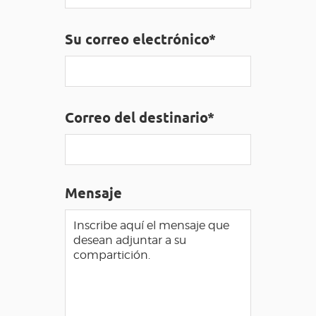
ACCESO PARA DISCAPACITADOS
ES
Su correo electrónico*
AVEYRON VIVRE VRAI
Correo del destinario*
Mensaje