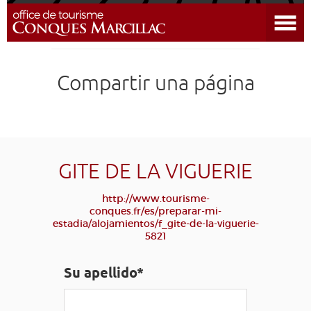
Abrir el menú
DESCUBRIR EL DESTINO
Compartir una página
CONQUES
PREPARAR MI ESTADÍA
LLEGAR
GITE DE LA VIGUERIE
http://www.tourisme-
AGENDA
conques.fr/es/preparar-mi-
estadia/alojamientos/f_gite-de-la-viguerie-
5821
EDUCATIVO
COMPOSTELA
GRUPO
PRENSA
GRANDS SITES OCCITANIE
Su apellido*
MI SELECCIÓN