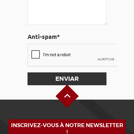
Anti-spam*
Alto de la página
INSCRIVEZ-VOUS À NOTRE NEWSLETTER
!