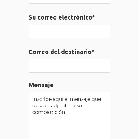
ACCESO PARA DISCAPACITADOS
ES
Su correo electrónico*
AVEYRON VIVRE VRAI
Correo del destinario*
Mensaje