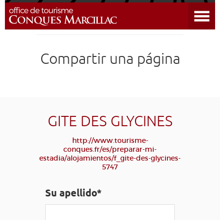
Abrir el menú
DESCUBRIR EL DESTINO
Compartir una página
CONQUES
PREPARAR MI ESTADÍA
LLEGAR
GITE DES GLYCINES
http://www.tourisme-
AGENDA
conques.fr/es/preparar-mi-
estadia/alojamientos/f_gite-des-glycines-
5747
EDUCATIVO
COMPOSTELA
GRUPO
PRENSA
GRANDS SITES OCCITANIE
Su apellido*
MI SELECCIÓN