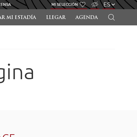
ACCESO PARA DISCAPACITADOS
ES
RENSA
MI SELECCIÓN
BUSCAR
AR MI ESTADÍA
LLEGAR
AGENDA
gina