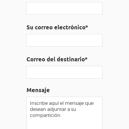
ACCESO PARA DISCAPACITADOS
ES
Su correo electrónico*
AVEYRON VIVRE VRAI
Correo del destinario*
Mensaje