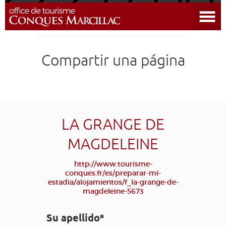
Abrir el menú
DESCUBRIR EL DESTINO
Compartir una página
CONQUES
PREPARAR MI ESTADÍA
LLEGAR
LA GRANGE DE
MAGDELEINE
AGENDA
http://www.tourisme-
conques.fr/es/preparar-mi-
EDUCATIVO
COMPOSTELA
GRUPO
PRENSA
estadia/alojamientos/f_la-grange-de-
magdeleine-5673
GRANDS SITES OCCITANIE
MI SELECCIÓN
Su apellido*