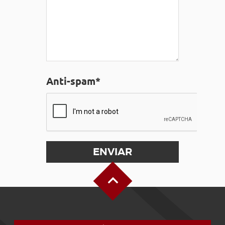
Anti-spam*
Alto de la página