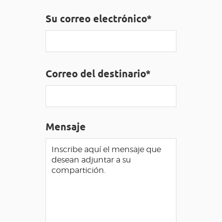
Su correo electrónico*
ACCESO PARA DISCAPACITADOS
ES
AVEYRON VIVRE VRAI
Correo del destinario*
Mensaje