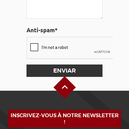
Anti-spam*
Alto de la página
INSCRIVEZ-VOUS À NOTRE NEWSLETTER
!