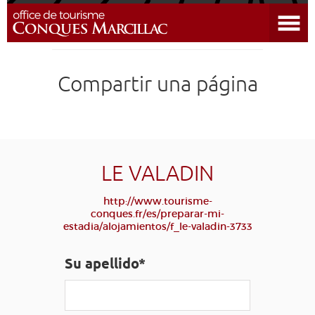
Abrir el menú
DESCUBRIR EL DESTINO
Compartir una página
CONQUES
PREPARAR MI ESTADÍA
LLEGAR
LE VALADIN
http://www.tourisme-
AGENDA
conques.fr/es/preparar-mi-
estadia/alojamientos/f_le-valadin-3733
EDUCATIVO
COMPOSTELA
GRUPO
PRENSA
Su apellido*
GRANDS SITES OCCITANIE
MI SELECCIÓN