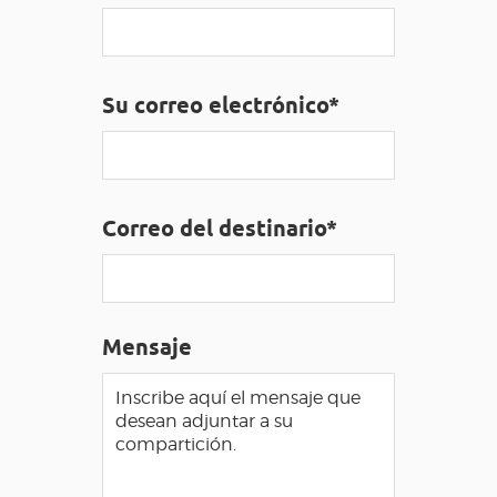
ACCESO PARA DISCAPACITADOS
ES
Su correo electrónico*
AVEYRON VIVRE VRAI
Correo del destinario*
Mensaje