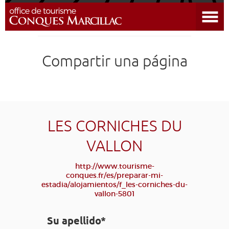
Abrir el menú
DESCUBRIR EL DESTINO
Compartir una página
CONQUES
PREPARAR MI ESTADÍA
LLEGAR
LES CORNICHES DU
VALLON
AGENDA
http://www.tourisme-
conques.fr/es/preparar-mi-
EDUCATIVO
COMPOSTELA
GRUPO
PRENSA
estadia/alojamientos/f_les-corniches-du-
vallon-5801
GRANDS SITES OCCITANIE
MI SELECCIÓN
Su apellido*