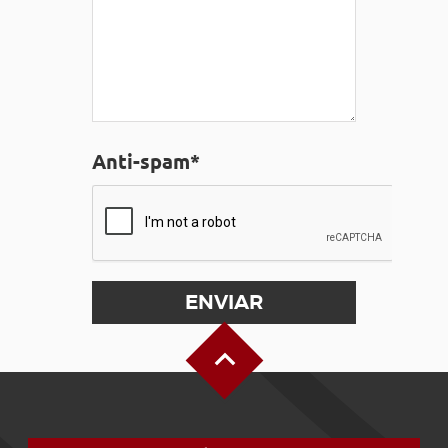
Anti-spam*
Alto de la página