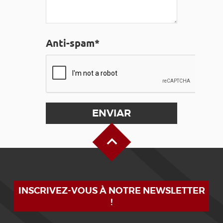
Anti-spam*
Alto de la página
INSCRIVEZ-VOUS À NOTRE NEWSLETTER
!