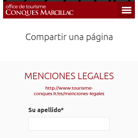
Abrir el menú
DESCUBRIR EL DESTINO
Compartir una página
CONQUES
PREPARAR MI ESTADÍA
LLEGAR
MENCIONES LEGALES
http://www.tourisme-
AGENDA
conques.fr/es/menciones-legales
EDUCATIVO
COMPOSTELA
GRUPO
PRENSA
Su apellido*
GRANDS SITES OCCITANIE
MI SELECCIÓN