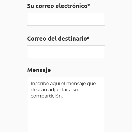
Su correo electrónico*
ACCESO PARA DISCAPACITADOS
ES
AVEYRON VIVRE VRAI
Correo del destinario*
Mensaje