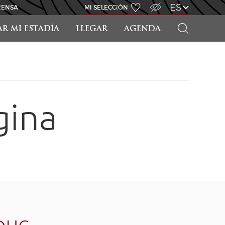
ACCESO PARA DISCAPACITADOS
ES
RENSA
MI SELECCIÓN
BUSCAR
AR MI ESTADÍA
LLEGAR
AGENDA
gina