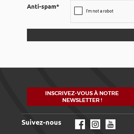
Anti-spam*
INSCRIVEZ-VOUS À NOTRE
NEWSLETTER !
Suivez-nous
Facebook
Instagram
YouTube