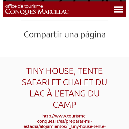
Abrir el menú
DESCUBRIR EL DESTINO
Compartir una página
CONQUES
PREPARAR MI ESTADÍA
LLEGAR
TINY HOUSE, TENTE
SAFARI ET CHALET DU
AGENDA
LAC À L'ETANG DU
EDUCATIVO
COMPOSTELA
GRUPO
PRENSA
CAMP
GRANDS SITES OCCITANIE
http://www.tourisme-
MI SELECCIÓN
conques.fr/es/preparar-mi-
estadia/alojamientos/f_tiny-house-tente-