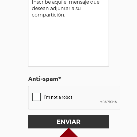
Anti-spam*
Alto de la página