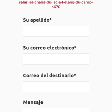
safari-et-chalet-du-lac-a-l-etang-du-camp-
3670
ACCESO PARA DISCAPACITADOS
ES
Su apellido*
AVEYRON VIVRE VRAI
Su correo electrónico*
Correo del destinario*
Mensaje