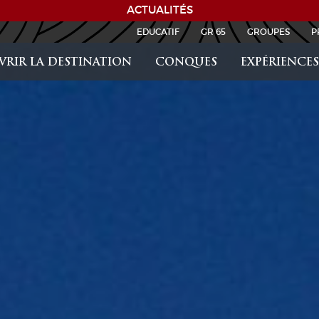
ACTUALITÉS
EDUCATIF
GR 65
GROUPES
P
RIR LA DESTINATION
CONQUES
EXPÉRIENCES