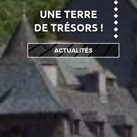
UNE TERRE
DE TRÉSORS !
ACTUALITÉS