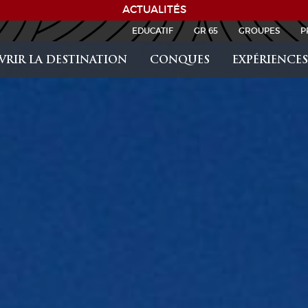
ACTUALITÉS
EDUCATIF
GR 65
GROUPES
P
RIR LA DESTINATION
CONQUES
EXPÉRIENCES