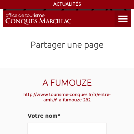
ACTUALITÉS
Ouvrir le menu
ENVIE
DE...
DÉCOUVRIR LA DESTINATION
Partager une page
CONQUES
EXPÉRIENCES
A FUMOUZE
SÉJOURNER
http://www.tourisme-conques.fr/fr/entre-
amis/f_a-fumouze-282
AGENDA
Votre nom*
VENIR