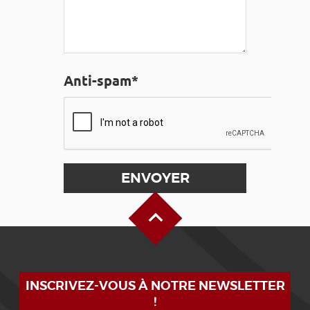
Anti-spam*
Haut de page
INSCRIVEZ-VOUS À NOTRE NEWSLETTER
!