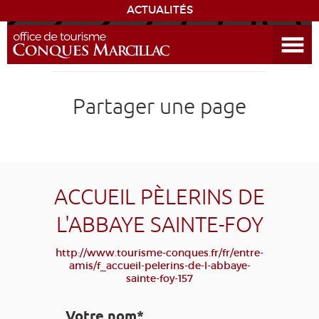
ACTUALITÉS
Ouvrir le menu
ENVIE
DE...
DÉCOUVRIR LA DESTINATION
Partager une page
CONQUES
EXPÉRIENCES
ACCUEIL PÈLERINS DE
SÉJOURNER
L'ABBAYE SAINTE-FOY
AGENDA
http://www.tourisme-conques.fr/fr/entre-
amis/f_accueil-pelerins-de-l-abbaye-
sainte-foy-157
VENIR
Votre nom*