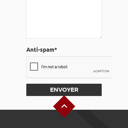
Anti-spam*
Haut de page