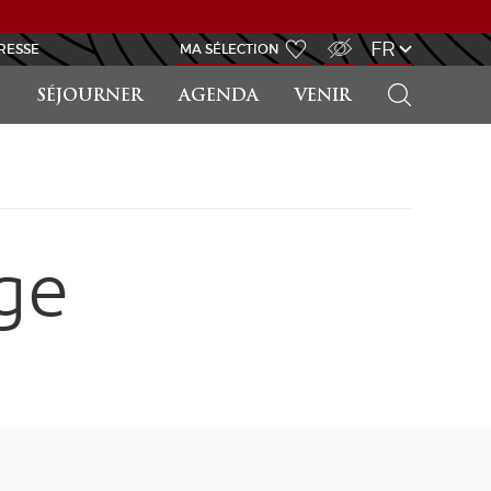
ACCÈS MALVOYANT
FR
RESSE
MA SÉLECTION
RECHERCHER
SÉJOURNER
AGENDA
VENIR
ge