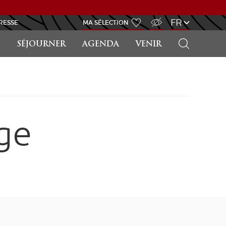
ACCÈS MALVOYANT
FR
RESSE
MA SÉLECTION
RECHERCHER
SÉJOURNER
AGENDA
VENIR
ge