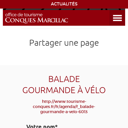
ACTUALITÉS
Ouvrir le menu
ENVIE
DE...
DÉCOUVRIR LA DESTINATION
Partager une page
CONQUES
EXPÉRIENCES
BALADE
SÉJOURNER
GOURMANDE À VÉLO
AGENDA
http://www.tourisme-
conques.fr/fr/agenda/f_balade-
gourmande-a-velo-6013
VENIR
Votre nom*