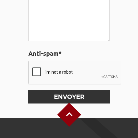
Anti-spam*
Haut de page