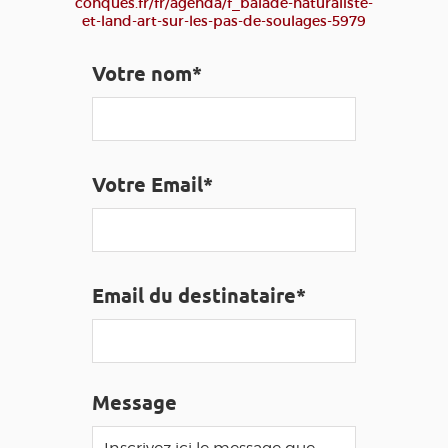
conques.fr/fr/agenda/f_balade-naturaliste-
EDUCATIF
GR 65
GROUPES
PRESSE
et-land-art-sur-les-pas-de-soulages-5979
GRANDS SITES OCCITANIE
Votre nom*
MA SÉLECTION
ACCÈS MALVOYANT
FR
Votre Email*
AVEYRON VIVRE VRAI
Email du destinataire*
Message