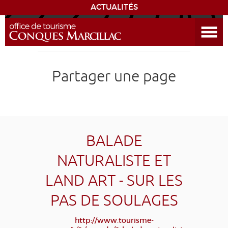
ACTUALITÉS
Ouvrir le menu
ENVIE
DE...
DÉCOUVRIR LA DESTINATION
Partager une page
CONQUES
EXPÉRIENCES
BALADE
SÉJOURNER
NATURALISTE ET
LAND ART - SUR LES
AGENDA
PAS DE SOULAGES
VENIR
http://www.tourisme-