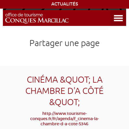
ACTUALITÉS
Ouvrir le menu
ENVIE
DE...
DÉCOUVRIR LA DESTINATION
Partager une page
CONQUES
EXPÉRIENCES
CINÉMA &QUOT; LA
SÉJOURNER
CHAMBRE D'A CÔTÉ
&QUOT;
AGENDA
http://www.tourisme-
VENIR
conques.fr/fr/agenda/f_cinema-la-
chambre-d-a-cote-5346