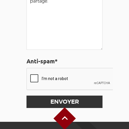
Anti-spam*
Haut de page