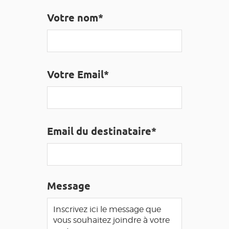
EDUCATIF
GR 65
GROUPES
PRESSE
Votre nom*
GRANDS SITES OCCITANIE
MA SÉLECTION
Votre Email*
ACCÈS MALVOYANT
FR
AVEYRON VIVRE VRAI
Email du destinataire*
Message