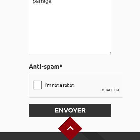
Anti-spam*
Haut de page