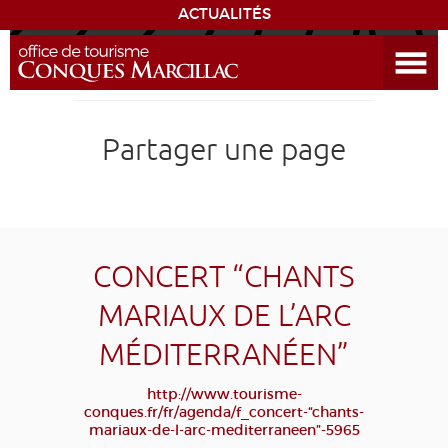
ACTUALITÉS
Ouvrir le menu
ENVIE
DE...
DÉCOUVRIR LA DESTINATION
Partager une page
CONQUES
EXPÉRIENCES
CONCERT “CHANTS
SÉJOURNER
MARIAUX DE L’ARC
MÉDITERRANÉEN”
AGENDA
http://www.tourisme-
VENIR
conques.fr/fr/agenda/f_concert-“chants-
mariaux-de-l-arc-mediterraneen”-5965