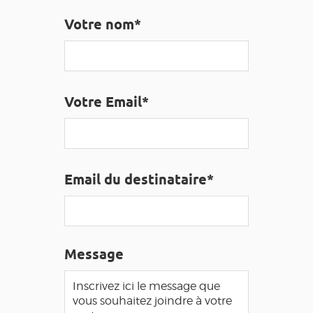
EDUCATIF
GR 65
GROUPES
PRESSE
Votre nom*
GRANDS SITES OCCITANIE
MA SÉLECTION
Votre Email*
ACCÈS MALVOYANT
FR
AVEYRON VIVRE VRAI
Email du destinataire*
Message