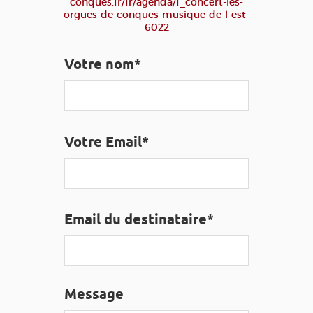
conques.fr/fr/agenda/f_concert-les-
EDUCATIF
GR 65
GROUPES
PRESSE
orgues-de-conques-musique-de-l-est-
6022
GRANDS SITES OCCITANIE
MA SÉLECTION
Votre nom*
ACCÈS MALVOYANT
FR
Votre Email*
AVEYRON VIVRE VRAI
Email du destinataire*
Message