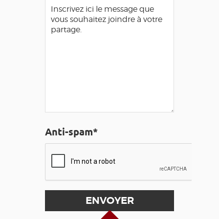
Anti-spam*
Haut de page