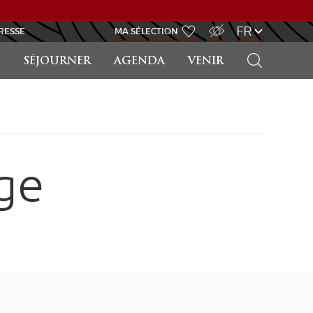
ACCÈS MALVOYANT
FR
RESSE
MA SÉLECTION
RECHERCHER
SÉJOURNER
AGENDA
VENIR
ge