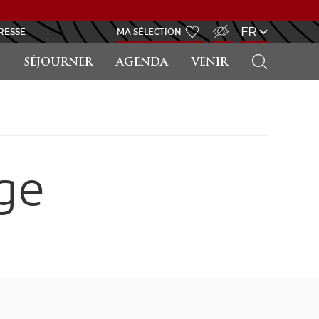
ACCÈS MALVOYANT
FR
RESSE
MA SÉLECTION
RECHERCHER
SÉJOURNER
AGENDA
VENIR
ge