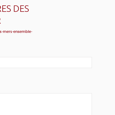
RES DES
R
es-mers-ensemble-