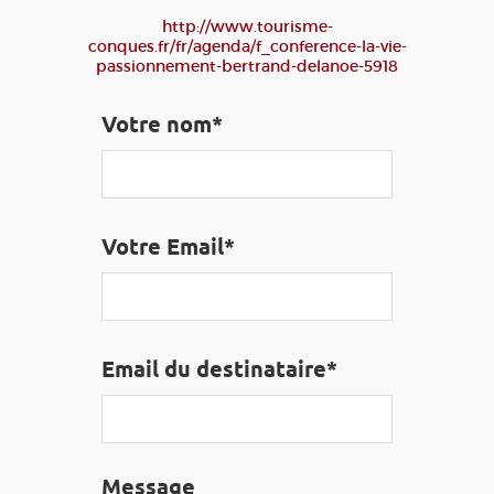
EDUCATIF
GR 65
GROUPES
PRESSE
http://www.tourisme-
conques.fr/fr/agenda/f_conference-la-vie-
GRANDS SITES OCCITANIE
passionnement-bertrand-delanoe-5918
MA SÉLECTION
Votre nom*
ACCÈS MALVOYANT
FR
AVEYRON VIVRE VRAI
Votre Email*
Email du destinataire*
Message