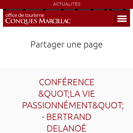
ACTUALITÉS
Ouvrir le menu
ENVIE
DE...
DÉCOUVRIR LA DESTINATION
Partager une page
CONQUES
EXPÉRIENCES
CONFÉRENCE
SÉJOURNER
&QUOT;LA VIE
PASSIONNÉMENT&QUOT;
AGENDA
- BERTRAND
VENIR
DELANOË