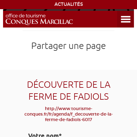
ACTUALITÉS
Ouvrir le menu
ENVIE
DE...
DÉCOUVRIR LA DESTINATION
Partager une page
CONQUES
EXPÉRIENCES
DÉCOUVERTE DE LA
SÉJOURNER
FERME DE FADIOLS
AGENDA
http://www.tourisme-
conques.fr/fr/agenda/f_decouverte-de-la-
ferme-de-fadiols-6017
VENIR
Votre nom*