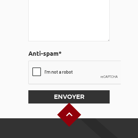
Anti-spam*
Haut de page