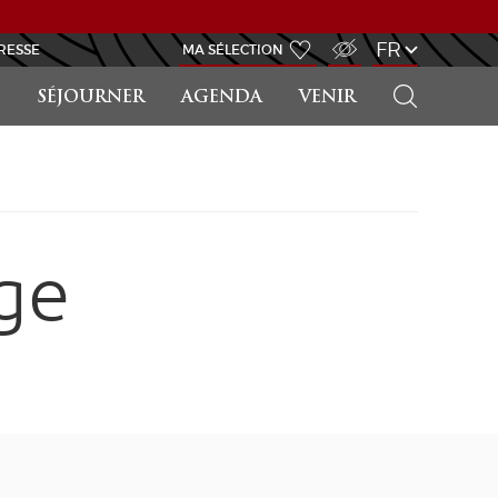
ACCÈS MALVOYANT
FR
RESSE
MA SÉLECTION
RECHERCHER
SÉJOURNER
AGENDA
VENIR
ge