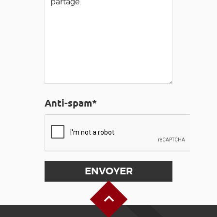
Anti-spam*
Haut de page