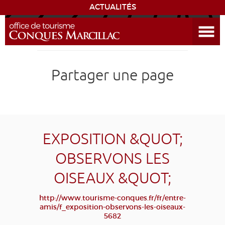
ACTUALITÉS
Ouvrir le menu
ENVIE
DE...
DÉCOUVRIR LA DESTINATION
Partager une page
CONQUES
EXPÉRIENCES
EXPOSITION &QUOT;
SÉJOURNER
OBSERVONS LES
OISEAUX &QUOT;
AGENDA
http://www.tourisme-conques.fr/fr/entre-
VENIR
amis/f_exposition-observons-les-oiseaux-
5682