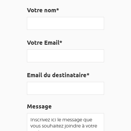
EDUCATIF
GR 65
GROUPES
PRESSE
Votre nom*
GRANDS SITES OCCITANIE
MA SÉLECTION
Votre Email*
ACCÈS MALVOYANT
FR
AVEYRON VIVRE VRAI
Email du destinataire*
Message