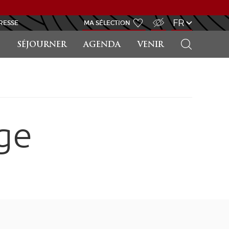
ACCÈS MALVOYANT
FR
RESSE
MA SÉLECTION
RECHERCHER
SÉJOURNER
AGENDA
VENIR
ge