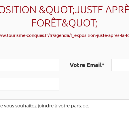
OSITION &QUOT;JUSTE APRÈ
FORÊT&QUOT;
ww.tourisme-conques.fr/fr/agenda/f_exposition-juste-apres-la-f
Votre Email*