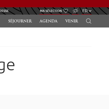
ACCÈS MALVOYANT
FR
RESSE
MA SÉLECTION
RECHERCHER
SÉJOURNER
AGENDA
VENIR
ge