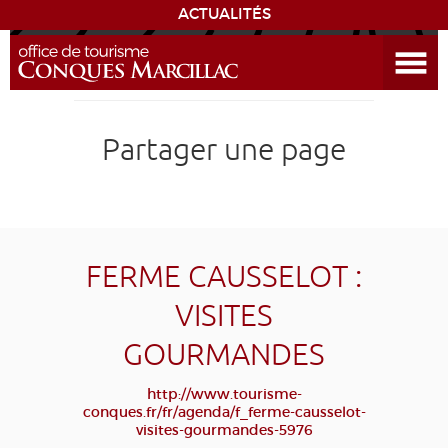
ACTUALITÉS
Ouvrir le menu
ENVIE
DE...
DÉCOUVRIR LA DESTINATION
Partager une page
CONQUES
EXPÉRIENCES
FERME CAUSSELOT :
SÉJOURNER
VISITES
GOURMANDES
AGENDA
http://www.tourisme-
VENIR
conques.fr/fr/agenda/f_ferme-causselot-
visites-gourmandes-5976