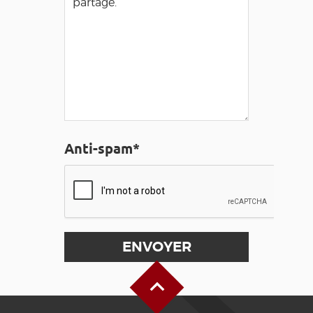
Anti-spam*
Haut de page