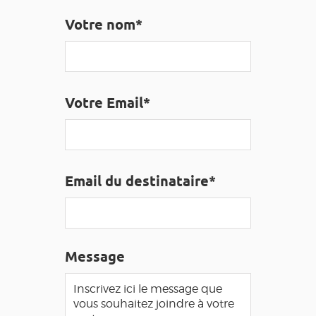
EDUCATIF
GR 65
GROUPES
PRESSE
Votre nom*
GRANDS SITES OCCITANIE
MA SÉLECTION
Votre Email*
ACCÈS MALVOYANT
FR
AVEYRON VIVRE VRAI
Email du destinataire*
Message