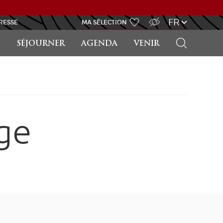
ACCÈS MALVOYANT
FR
RESSE
MA SÉLECTION
RECHERCHER
SÉJOURNER
AGENDA
VENIR
ge