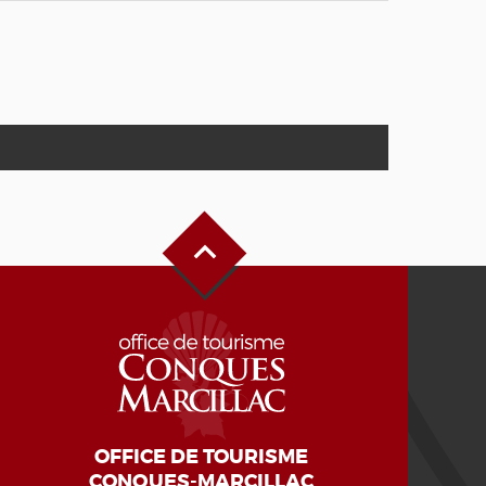
Haut de page
OFFICE DE TOURISME
CONQUES-MARCILLAC