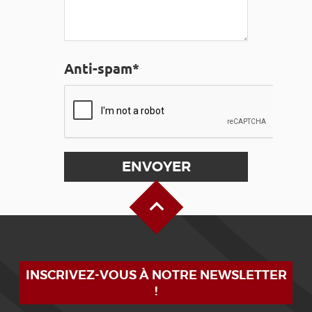
Anti-spam*
Haut de page
INSCRIVEZ-VOUS À NOTRE NEWSLETTER
!