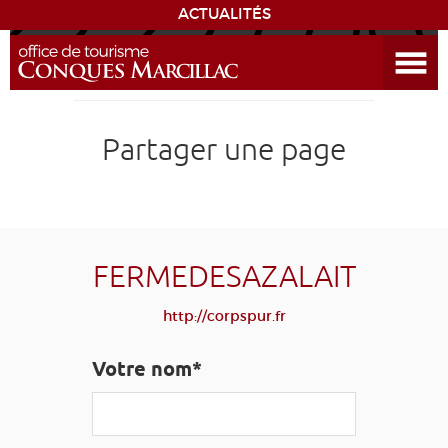
ACTUALITÉS
Ouvrir le menu
ENVIE
DE...
DÉCOUVRIR LA DESTINATION
Partager une page
CONQUES
EXPÉRIENCES
FERMEDESAZALAIT
SÉJOURNER
http://corpspur.fr
AGENDA
Votre nom*
VENIR