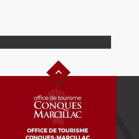
Haut de page
OFFICE DE TOURISME
CONQUES-MARCILLAC