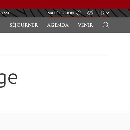
ACCÈS MALVOYANT
FR
RESSE
MA SÉLECTION
RECHERCHER
SÉJOURNER
AGENDA
VENIR
ge